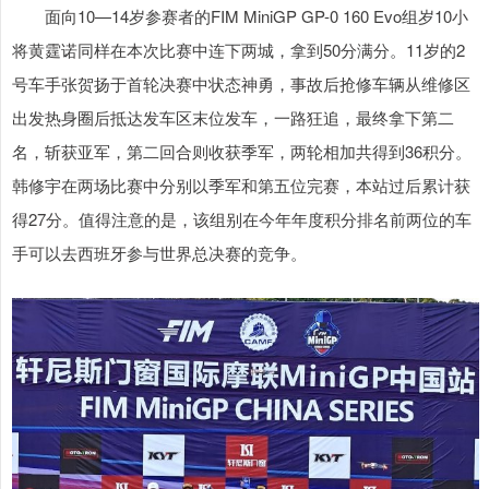
面向10—14岁参赛者的FIM MiniGP GP-0 160 Evo组岁10小
将黄霆诺同样在本次比赛中连下两城，拿到50分满分。11岁的2
号车手张贺扬于首轮决赛中状态神勇，事故后抢修车辆从维修区
出发热身圈后抵达发车区末位发车，一路狂追，最终拿下第二
名，斩获亚军，第二回合则收获季军，两轮相加共得到36积分。
韩修宇在两场比赛中分别以季军和第五位完赛，本站过后累计获
得27分。值得注意的是，该组别在今年年度积分排名前两位的车
手可以去西班牙参与世界总决赛的竞争。