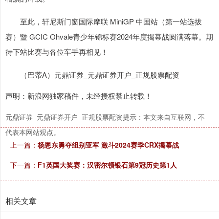
至此，轩尼斯门窗国际摩联 MiniGP 中国站（第一站选拔
赛）暨 GCIC Ohvale青少年锦标赛2024年度揭幕战圆满落幕。期
待下站比赛与各位车手再相见！
（巴蒂A）元鼎证券_元鼎证券开户_正规股票配资
声明：新浪网独家稿件，未经授权禁止转载！
元鼎证券_元鼎证券开户_正规股票配资提示：本文来自互联网，不
代表本网站观点。
上一篇：
杨恩东勇夺组别亚军 激斗2024赛季CRX揭幕战
下一篇：
F1英国大奖赛：汉密尔顿银石第9冠历史第1人
相关文章