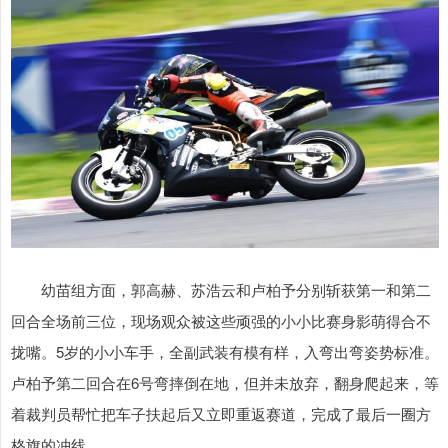
幼苗组方面，郭高赫、苏浩云和卢柏予分别斩获第一和第二
回合全场前三位，现场观众被这些顽强的小小比赛身影萌得合不
拢嘴。5岁的小小车手，全副武装有模有样，入弯出弯姿势标准。
卢柏予第二回合在6号弯摔倒在地，但并未放弃，翻身爬起来，等
着裁判员帮忙把车子扶起后又立即重返赛道，完成了最后一圈方
格旗的冲线。