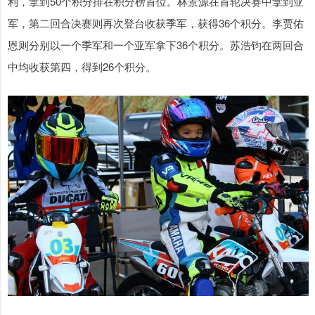
利，拿到50个积分排在积分榜首位。林景源在首轮决赛中拿到亚
军，第二回合决赛则再次登台收获季军，获得36个积分。李贾佑
恩则分别以一个季军和一个亚军拿下36个积分。苏浩钧在两回合
中均收获第四，得到26个积分。