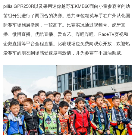
prilia GPR250R以及采用迷你越野车KMB60面向小童参赛者的幼
苗组分别进行了两回合的决赛。总共46位精英车手在广州从化国
际赛车场施展拳脚，一较高下。比赛实况通过视频号、虎牙直
播、微博直播、优酷直播、爱奇艺、哔哩哔哩、RaceTV赛视和
企鹅直播等平台全程直播。比赛现场也免费向观众开放，欢迎热
爱赛车的朋友到场感受速度与激情，并为参赛车手加油助威。