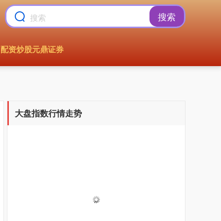
搜索
配资炒股元鼎证券
大盘指数行情走势