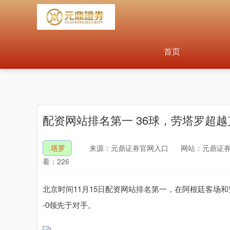
首页
配资网站排名第一 36球，劳塔罗超
塔罗
来源：元鼎证券官网入口
网站：元鼎证券
看：226
北京时间11月15日配资网站排名第一，在阿根廷客场
-0领先于对手。