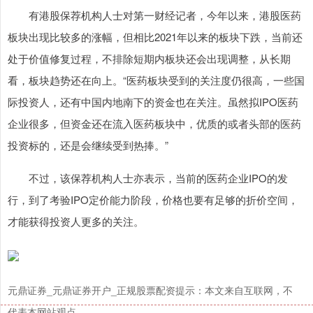
有港股保荐机构人士对第一财经记者，今年以来，港股医药
板块出现比较多的涨幅，但相比2021年以来的板块下跌，当前还
处于价值修复过程，不排除短期内板块还会出现调整，从长期
看，板块趋势还在向上。“医药板块受到的关注度仍很高，一些国
际投资人，还有中国内地南下的资金也在关注。虽然拟IPO医药
沪深300
4663.63
-30.80
-0.66%
企业很多，但资金还在流入医药板块中，优质的或者头部的医药
投资标的，还是会继续受到热捧。”
不过，该保荐机构人士亦表示，当前的医药企业IPO的发
行，到了考验IPO定价能力阶段，价格也要有足够的折价空间，
才能获得投资人更多的关注。
北证50
1124.51
-9.73
-0.86%
元鼎证券_元鼎证券开户_正规股票配资提示：本文来自互联网，不
代表本网站观点。