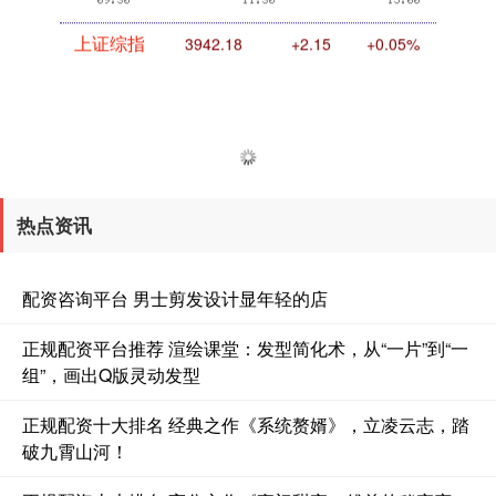
上证综指
3942.18
+2.15
+0.05%
热点资讯
配资咨询平台 男士剪发设计显年轻的店
深证成指
14128.73
-182.28
-1.27%
正规配资平台推荐 渲绘课堂：发型简化术，从“一片”到“一
组”，画出Q版灵动发型
正规配资十大排名 经典之作《系统赘婿》，立凌云志，踏
破九霄山河！