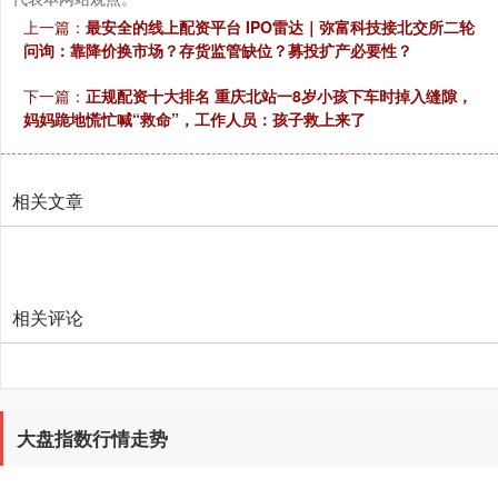
上一篇：
最安全的线上配资平台 IPO雷达｜弥富科技接北交所二轮
问询：靠降价换市场？存货监管缺位？募投扩产必要性？
下一篇：
正规配资十大排名 重庆北站一8岁小孩下车时掉入缝隙，
妈妈跪地慌忙喊“救命”，工作人员：孩子救上来了
创业板指
3478.35
-84.77
-2.38%
相关文章
相关评论
基金指数
7240.09
-2.01
-0.03%
大盘指数行情走势