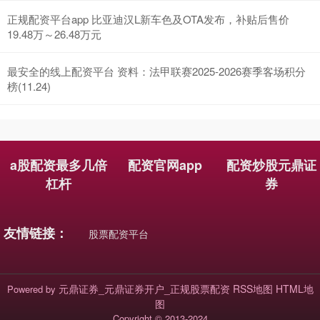
正规配资平台app 比亚迪汉L新车色及OTA发布，补贴后售价
19.48万～26.48万元
最安全的线上配资平台 资料：法甲联赛2025-2026赛季客场积分
榜(11.24)
基金指数
7240.22
-1.88
-0.03%
a股配资最多几倍
配资官网app
配资炒股元鼎证
杠杆
券
友情链接：
股票配资平台
元鼎证券_元鼎证券开户_正规股票配资
RSS地图
HTML地
Powered by
国债指数
229.77
+0.08
+0.03%
图
Copyright
© 2013-2024