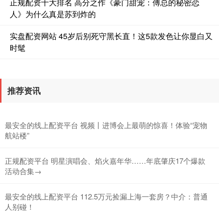
正规配资十大排名 高分之作《豪门甜宠：傅总的秘密恋
人》为什么真是苏到炸的
沪深300
4663.94
-30.49
-0.65%
实盘配资网站 45岁后别死守黑长直！这5款发色让你显白又
时髦
推荐资讯
北证50
1124.61
-9.64
-0.85%
最安全的线上配资平台 视频丨进博会上最萌的惊喜！体验“宠物
航站楼”
正规配资平台 明星演唱会、焰火嘉年华……年底肇庆17个爆款
活动合集→
最安全的线上配资平台 112.5万元捡漏上海一套房？中介：普通
人别碰！
创业板指
3478.20
-84.92
-2.38%