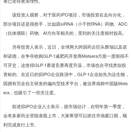
者已变得更加理性。
该投资人观察，对于医药IPO项目，市场投资在走向分化，
部分项目还是很抢手，比如跟siRNA（小干扰RNA）药物、ADC
（抗体偶联）药物、AI方向等相关的，受到的关注度相对较高。
另有投资人表示，近日，全球两大跨国药企巨头辉瑞以及诺
和诺德，在争夺收购GLP-1减肥药开发商Metsera方面一度闹得不
上证综指
3941.88
+1.84
+0.05%
可开交，这使得GLP-1赛道竞赛再度升温，市场也在寻找类似投
资标的。在近日的拟IPO企业路演中，GLP-1企业如先为达生物，
因拥有完全自主研发的偏向型技术平台，被业界戏称中国版Mets
era，也吸引了一些关注度。
前述拟IPO企业人士表示，据市场估计，在明年第一季度，
会有多家药企登陆港股上市，大家希望可以抓住市场窗口期，顺
深证成指
14129.49
-181.51
-1.27%
利完成发行上市。