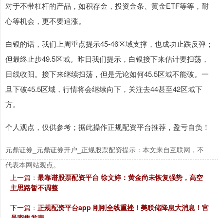
对于不带杠杆的产品，如积存金，投资金条、黄金ETF等等，耐
心等机会，更不要追涨。
白银的话，我们上周重点提示45-46区域支撑，也成功止跌反弹；
但最终止步49.5区域。昨日我们提示，白银接下来估计要扫荡，
日线收阳。接下来继续扫荡，但是无论如何45.5区域不能破。一
旦下破45.5区域，行情将会继续向下，关注去44甚至42区域下
方。
个人观点，仅供参考；据此操作正规配资平台推荐，盈亏自负！
元鼎证券_元鼎证券开户_正规股票配资提示：本文来自互联网，不
代表本网站观点。
上一篇：
最靠谱股票配资平台 徐文婷：黄金尚未恢复强势，高空
主思路暂不调整
下一篇：
正规配资平台app 刚刚全线重挫！美联储降息大消息！官
员密集发声