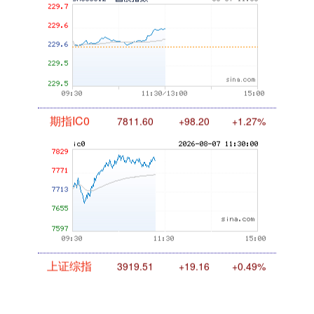
期指IC0
7811.60
+98.20
+1.27%
上证综指
3919.51
+19.16
+0.49%