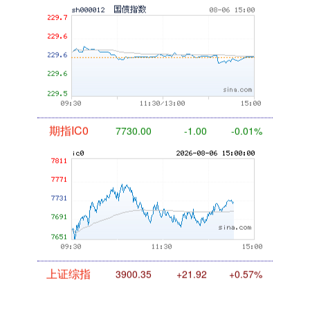
国债指数
229.59
-0.00
0.00%
期指IC0
7730.00
-1.00
-0.01%
上证综指
3900.35
+21.92
+0.57%