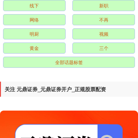
线下
新职
网络
不再
明厨
视频
北证50
黄金
三个
1122.88
+3.42
+0.30%
全部话题标签
关注 元鼎证券_元鼎证券开户_正规股票配资
创业板指
3515.56
-19.58
-0.55%