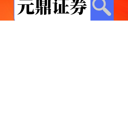
基金指数
7229.80
-1.63
-0.02%
推荐资讯
国债指数
229.59
-0.00
0.00%
最安全的线上配资平台 视频丨进博会上最萌的惊喜！体验“宠物
航站楼”