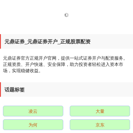
元鼎证券_元鼎证券开户_正规股票配资
深证成指
14110.12
-34.08
-0.24%
元鼎证券官方正规开户官网，提供一站式证券开户与配资服务。
正规资质、开户快速、安全保障，助力投资者轻松进入资本市
场，实现稳健收益。
话题标签
凌云
大量
沪深300
4651.31
-6.85
-0.15%
为何
京东