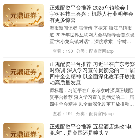
正规配资平台推荐 2025乌镇峰会丨
宇树科技王兴兴：机器人行业明年会
有更多惊喜
海报新闻记者 满倩倩 辛振东 浙江乌镇报
道 2025年世界互联网大会乌镇峰会首次设
置“六小龙乌镇对话”，深度求索、宇树科
技、云深处科技、游戏科学、强脑科技、
查看：
190
分类：
配资官网app
群核....
正规配资平台推荐 习近平在广东考察
时强调 深入学习宣传贯彻党的二十届
四中全会精神 以全面深化改革开放推
动高质量发展
原标题：习近平在广东考察时强调正规配
资平台推荐 深入学习宣传贯彻党的二十届
四中全会精神 以全面深化改革开放推动高
质量发展 蔡奇陪同考察 新华社广州11月8
查看：
191
分类：
配资官网app
日电 ....
正规配资平台推荐 五星酒店爆改“电
竞房”，是突围还是噱头？