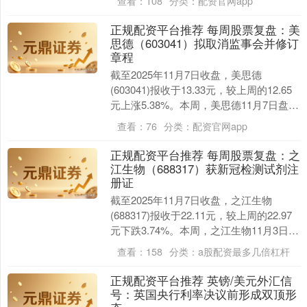
查看：
108
分类：
配资官网app
个影后....
正规配资平台推荐 每周股票复盘：美
思德（603041）拟取消监事会并修订
章程
截至2025年11月7日收盘，美思德
上证综指
3900.35
+21.92
+0.57%
(603041)报收于13.33元，较上周的12.65
元上涨5.38%。本周，美思德11月7日盘中
最高价报13.34元。11....
查看：
76
分类：
配资官网app
正规配资平台推荐 每周股票复盘：之
江生物（688317）获新冠检测试剂注
册证
截至2025年11月7日收盘，之江生物
(688317)报收于22.11元，较上周的22.97
深证成指
14110.12
-34.08
-0.24%
元下跌3.74%。本周，之江生物11月3日盘
中最高价报23.04元。....
查看：
158
分类：
a股配资最多几倍杠杆
正规配资平台推荐 英镑/美元外汇信
号：英国央行利率决议前形成双顶形